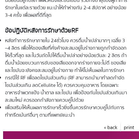
น้อยขึ้นอยู่กับสภาพผิวหนังและชั้นไขมัน รวมทั้งอายุของผู้ทำการ
รักษาในแต่ละรายด้วย แนะนำให้ทำห่างกัน 2-4 สัปดาห์ อย่างน้อย
3-4 ครั้ง เพื่อผลที่ดีที่สุด
ข้อปฏิบัติหลังการรักษาด้วย
RF
หลังทำการรักษาภายใน 24ชั่วโมง ควรดื่มน้ำเปล่ามากๆ เฉลี่ย 3
–4 ลิตร เพื่อให้ของเสียที่คั่งค้างสะสมอยู่ในร่างกายถูกกำจัดออก
ให้เร็วที่สุด และในวันถัดไปให้ดื่มน้ำเปล่าอย่างน้อยวันละ 2 ลิตร ถ้า
ดื่มน้ำน้อยขบวนการขับของเสียออกจากร่างกายจะไม่ดี ของเสีย
และไขมันจะยังคงสะสมอยู่ในร่างกาย ทำให้ไม่เห็นผลในการรักษา
กรณีใช้ RF เพื่อลดไขมันส่วนเกิน (RF สามารถนำมาทำลดกำจัด
ไขมันส่วนเกิน ลดCellulite ได้) ควรควบคุมอาหาร โดยเฉพาะ
อาหารจำพวกแป้ง น้ำตาล และไขมัน เพื่อป้องกันไขมันส่วนเกินมา
สะสมใหม่ ควรออกกำลังกายควบคู่ไปด้วย
เพื่อเสริมให้เห็นผลการรักษาเร็วยิ่งขึ้นควรรักษาควบคู่ไปกับการ
ทำทรีตเม้นท์อื่นๆ ตามที่แพทย์แนะนำ
« back
print