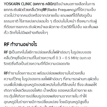
YOSKARN CLINIC (ยศการ คลินิก)
จึงนำเสนอทางเลือกในการ
ยกกระชับผิวด้วยคลื่นวิทยุ
RF
(Radio Frequency)
ที่ไร้ความเจ็บ
ปวดไม่ว่าจากคมมีดหรือจากปลายเข็ม แถมผลที่ได้ก็ยังดูเป็น
ธรรมชาติ ไร้สารแปลกปลอมใด ๆ เจือปนในใบหน้า ซึ่งเหมาะกับผู้
ที่ต้องการยกกระชับผิวหน้าและผิวกาย ด้วยวิธีที่ไม่เจ็บ และเห็นผล
เร็ว อีกทั้งไม่มีผลข้างเคียงใดๆ
RF
ทำงานอย่างไร
RF ()
เป็นเทคโนโลยีการปล่อยคลื่นไฟฟ้าอ่อนๆ ในรูปแบบของ
คลื่นวิทยุซึ่งมีความถี่ในช่วงความถี่ 0.3 – 0.5 MHz (เมกะเฮ
ริตซ์)ซึ่งถือเป็นช่วงความถี่ที่มีความปลอดภัย
RF
ทำงานโดยการนวด พร้อมปล่อยพลังงานในช่วงคลื่น
ความถี่วิทยุ ในรูปของกระแสไฟฟ้าอ่อนๆ ที่สามารถผ่านทะลุผิวชั้น
บนเพื่อไปเพิ่มอุณหภูมิของผิวหนังในชั้นที่ลึกลงไป ซึ่งจะส่งผลให้
เกิดการไหลเวียนของโลหิต น้ำเหลือง ของเหลวในร่างกาย และ
กระตุ้นให้เกิดการเปลี่ยนรูปของพลังงานจากภายใน ทำให้
อุณหภูมิในร่างกายมีการเปลี่ยนแปลง โดยมีอุณหภูมิสูงขึ้น