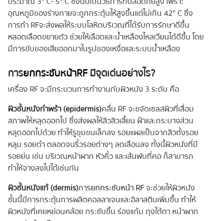
ประมาณ 3° C- 5° C ซึ่งนับเป็นวิธีการที่ปลอดภัยสูง เพราะ
อุณหภูมิของร่างกายจะถูกกระตุ้นให้สูงขึ้นแต่ไม่เกิน 42° C ซึ่ง
การทำ RFจะส่งผลให้ระบบโลหิตบริเวณที่ได้รับการรักษาดีขึ้น
หลอดเลือดขยายตัว ช่วยให้เลือดและน้ำเหลืองไหลเวียนได้ดีขึ้น โดย
มีการขับของเสียออกมาในรูปของเหงื่อและระบบน้ำเหลือง
การ
ยกกระชับหน้า
RF
มีจุดเด่นอย่างไร?
เครื่อง RF จะมีกระบวนการทำงานกับผิวหนัง 3 ระดับ คือ
ผิวชั้นหนังกำพร้า (
epidermis)
คลื่น RF จะขจัดเซลล์ผิวที่เสื่อม
สภาพให้หลุดออกไป ซึ่งส่งผลให้สิวสิวเสี้ยน ฝ้าและกระบางส่วน
หลุดออกไปด้วย ทำให้รูขุมขนเล็กลง รอยแผลเป็นจากสิวทั้งรอย
หลุม รอยดำ ตลอดจนริ้วรอยต่างๆ ลดเลือนลง ทั้งนี้ผิวหนังที่มี
รอยย่น เช่น บริเวณหน้าผาก หัวคิ้ว และเส้นพับที่คอ ก็สามารถ
ทำให้จางลงไปได้เช่นกัน
ผิวชั้นหนังแท้ (
dermis)
การ
ยกกระชับหน้า RF
จะช่วยให้ผิวหนัง
ชั้นนี้มีการกระตุ้นการผลิตคอลลาเจนและอิลาสตินเพิ่มขึ้น ทำให้
ผิวหนังที่เคยหย่อนคล้อย กระชับขึ้น ร่องแก้ม ถุงใต้ตา หน้าผาก