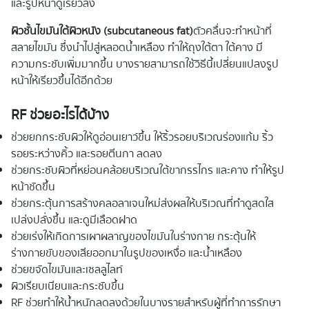
และรูปหน้าดูเรียวลง
ผิวชั้นไขมันใต้ผิวหนัง (
subcutaneous fat)
ตัวคลื่นจะทำหน้าที่
สลายไขมัน ซึ่งนำไปสู่หลอดน้ำเหลือง ทำให้ถุงใต้ตา ใต้คาง มี
ความกระชับเพิ่มมากขึ้น บางรายสามารถใช้วิธีนี้เปลี่ยนแปลงรูป
หน้าให้เรียวขึ้นได้อีกด้วย
RF ช่วยอะไรได้บ้าง
ช่วยยกกระชับผิวให้ดูอ่อนเยาว์ขึ้น ให้ริ้วรอยบริเวณร่องแก้ม ริ้ว
รอยระหว่างคิ้ว และรอยตีนกา ลดลง
ช่วยกระชับผิวที่หย่อนคล้อยบริเวณใต้ขากรรไกร และคาง ทำให้รูป
หน้าชัดขึ้น
ช่วยกระตุ้นการสร้างคลอลาเจนใหม่ส่งผลให้บริเวณที่ทำดูสดใส
เปล่งปลั่งขึ้น และดูมีเลือดฝาด
ช่วยเร่งให้เกิดการเผาผลาญของไขมันในร่างกาย กระตุ้นให้
ร่างกายขับของเสียออกมาในรูปของเหงื่อ และน้ำเหลือง
ช่วยขจัดไขมันและเซลลูไลท์
ผิวเรียบเนียนและกระชับขึ้น
RF ช่วยทำให้น้ำหนักลดลงด้วยในบางรายสำหรับผู้ที่ทำการรักษา