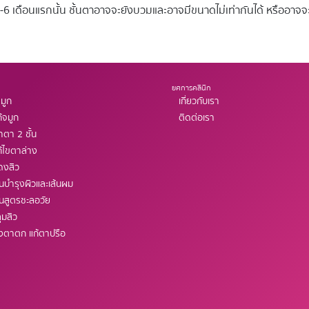
3-6 เดือนแรกนั้น ชั้นตาอาจจะยังบวมและอาจมีขนาดไม่เท่ากันได้ หรืออาจ
ยศการคลินิก
มูก
เกี่ยวกับเรา
้จมูก
ติดต่อเรา
ตา 2 ชั้น
้ไขตาล่าง
ดงสิว
ินบำรุงผิวและเส้นผม
ินสูตรชะลอวัย
ุมสิว
ังตาตก แก้ตาปรือ