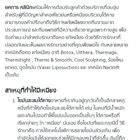
ยศการ คลินิก
พร้อมให้การต้อนรับลูกค้าด้วยบริการที่อบอุ่น
สำหรับผู้ที่มีปัญหาลำคอเหี่ยวย่นหรือเหนียงบริเวณใต้คาง
สามารถขอคำปรึกษาถึงวิธีการ
แก้เหนียง
จากทีมงานมาก
ประสบการณ์ และทีมแพทย์ที่มีความเชี่ยวชาญเฉพาะทางสูง เพื่อ
รับคำแนะนำสำหรับรักษาดึงคอ แก้เหนียง ด้วยวิธีการรักษาที่
ปลอดภัยและเห็นผลการรักษาอย่างที่คุณพึงพอใจ กับหลายหลาย
เทคนิคดึงคอ แก้เหนียง อาทิ Botox, Ulthera, Thermage,
Thermitight , Thermi & Smooth, Cool Sculpting, ร้อยไหม
ยกคอ, ดูดไขมัน (Vaser Liposuction) และ เทคนิค Necklift
เป็นต้น
สาเหตุที่ทำให้มีเหนียง
ไขมันสะสมใต้คาง
อาหารที่เรากินอยู่ทุกวันก็เป็นอีกสาเหตุ
หนึ่งที่ทำให้เกิดไขมันสะสมใต้คางได้ เช่น ในคนที่มีน้ำหนัก
เยอะเกินไปจนทำให้ไขมันนั้นออกเป็นชั้นๆ ใต้คางหรือที่
เรียกง่ายๆ ว่า “เหนียง” นั่นเอง ซึ่งไขมันที่เยอะกรณีนี้ วิธี
รักษาคือ การใช้เทคโนโลยีการสลายไขมันส่วนเกิน เพื่อ
กำจัดไขมันให้ออกและช่วยให้มีกรอบหน้าที่ชัดขึ้น อันนี้คือ