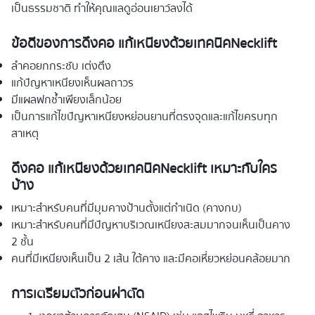
เป็นธรรมชาติ ทำให้คุณแลดูอ่อนเยาว์ลงได้
ข้อดีของการดึงคอ แก้เหนียงด้วยเทคนิค
Necklift
ลำคอยกกระชับ เต่งตึง
แก้ปัญหาเหนียงเห็นผลถาวร
มีแผลฟกช้ำเพียงเล็กน้อย
เป็นการแก้ไขปัญหาเหนียงหย่อนยานที่ตรงจุดและแก้ไขครบทุก
สาเหตุ
ดึงคอ แก้เหนียงด้วยเทคนิค
Necklift เหมาะกับใคร
บ้าง
เหมาะสำหรับคนที่มีมุมคางป้านตั้งแต่กำเนิด (คางกบ)
เหมาะสำหรับคนที่มีปัญหาบริเวณเหนียงสะสมมากจนเห็นเป็นคาง
2 ชั้น
คนที่มีเหนียงเห็นเป็น 2 เส้น ใต้คาง และมีคอเหี่ยวหย่อนคล้อยมาก
การเตรียมตัวก่อนผ่าตัด