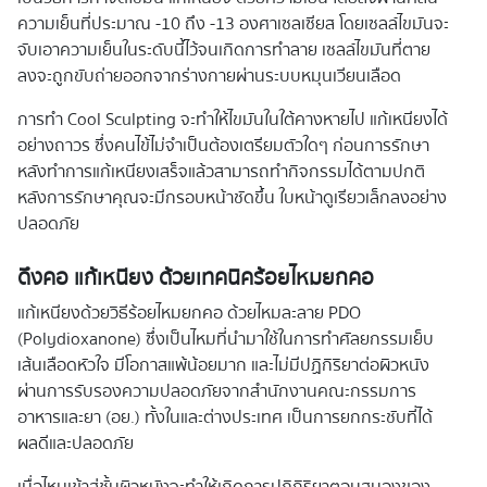
ความเย็นที่ประมาณ -10 ถึง -13 องศาเซลเซียส โดยเซลล์ไขมันจะ
จับเอาความเย็นในระดับนี้ไว้จนเกิดการทำลาย เซลล์ไขมันที่ตาย
ลงจะถูกขับถ่ายออกจากร่างกายผ่านระบบหมุนเวียนเลือด
การทำ Cool Sculpting จะทำให้ไขมันในใต้คางหายไป แก้เหนียงได้
อย่างถาวร ซึ่งคนไข้ไม่จำเป็นต้องเตรียมตัวใดๆ ก่อนการรักษา
หลังทำการแก้เหนียงเสร็จแล้วสามารถทำกิจกรรมได้ตามปกติ
หลังการรักษาคุณจะมีกรอบหน้าชัดขึ้น ใบหน้าดูเรียวเล็กลงอย่าง
ปลอดภัย
ดึงคอ แก้เหนียง ด้วยเทคนิคร้อยไหมยกคอ
แก้เหนียงด้วยวิธีร้อยไหมยกคอ ด้วยไหมละลาย PDO
(Polydioxanone) ซึ่งเป็นไหมที่นำมาใช้ในการทำศัลยกรรมเย็บ
เส้นเลือดหัวใจ มีโอกาสแพ้น้อยมาก และไม่มีปฏิกิริยาต่อผิวหนัง
ผ่านการรับรองความปลอดภัยจากสำนักงานคณะกรรมการ
อาหารและยา (อย.) ทั้งในและต่างประเทศ เป็นการยกกระชับที่ได้
ผลดีและปลอดภัย
เมื่อไหมเข้าสู่ชั้นผิวหนังจะทำให้เกิดการปฏิกิริยาตอบสนองของ