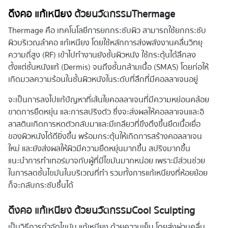
ดึงคอ แก้เหนียง
ด้วยนวัตกรรม
Thermage
Thermage คือ เทคโนโลยีการยกกระชับผิว สามารถใช้ยกกระชับ
ผิวบริเวณลำคอ แก้เหนียง โดยใช้หลักการส่งพลังงานคลื่นวิทยุ
ความถี่สูง (RF) เข้าไปทำงานยังชั้นผิวหนัง ใช้กระตุ้นได้ลึกลง
ตั้งแต่ชั้นหนังแท้ (Dermis) จนถึงชั้นกล้ามเนื้อ (SMAS) โดยก่อให้
เกิดมวลความร้อนในชั้นผิวหนังในระดับที่ลึกที่มีคอลลาเจนอยู่
จะเป็นการลงไปแก้ปัญหาที่เส้นใยคอลลาเจนที่มีความหย่อนคล้อย
ขาดการยืดหยุ่น และการสปริงตัว ซึ่งจะส่งผลให้คอลลาเจนและอิ
ลาสตินเกิดการหดตัวกลับมาและมีเกลียวที่ขึงตึงขึ้นยึดเนื้อเยื่อ
ของผิวหนังได้ดียิ่งขึ้น พร้อมกระตุ้นให้เกิดการสร้างคอลลาเจน
ใหม่ และยังส่งผลให้ผิวมีความยืดหยุ่นมากขึ้น สปริงมากขึ้น
แนะนำการทำเทอร์มาจกับผู้ที่มีไขมันมากหน่อย เพราะมีส่วนช่วย
ในการลดชั้นไขมันในบริเวณที่ทำ รวมทั้งการแก้เหนียงที่ห้อยย้อย
ก็จะกลับกระชับชึ้นได้
ดึงคอ แก้เหนียง ด้วยนวัตกรรม
Cool Sculpting
เป็นวิธีการกำจัดไขมัน แก้เหนียง ด้วยความเย็น โดยส่งผ่านคลื่น