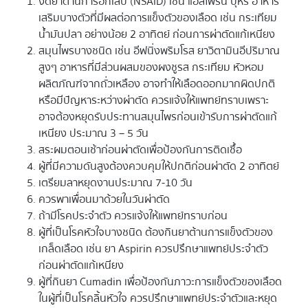
งดยาต้านการอักเสบ (NSAID) เช่น แอสไพริน บุหรี่ อาหาร
เสริมบางตัวที่มีผลต่อการแข็งตัวของเลือด เช่น กระเทียม
น้ำมันปลา อย่างน้อย 2 อาทิตย์ ก่อนการผ่าตัดแก้เหนียง
สมุนไพรบางชนิด เช่น อีฟนิ่งพริมโรส ยาวิตามินอีปริมาณ
สูงๆ อาหารที่มีส่วนผสมของผงชูรส กระเทียม หัวหอม
ผลิตภัณฑ์จากถั่วเหลือง อาจทำให้เลือดออกมากผิดปกติ
หรือมีปัญหาระหว่างผ่าตัด ควรแจ้งให้แพทย์ทราบเพราะ
อาจต้องหยุดรับประทานสมุนไพรก่อนเข้ารับการผ่าตัดแก้
เหนียง ประมาณ 3 – 5 วัน
สระผมตอนเช้าก่อนผ่าตัดเพื่อป้องกันการติดเชื้อ
ผู้ที่มีความดันสูงต้องควบคุมให้ปกติก่อนผ่าตัด 2 อาทิตย์
เตรียมลาหยุดงานประมาณ 7-10 วัน
ควรพาเพื่อนมาด้วยในวันผ่าตัด
ถ้ามีโรคประจำตัว ควรแจ้งให้แพทย์ทราบก่อน
ผู้ที่เป็นโรคหัวใจบางชนิด ต้องกินยาต้านการแข็งตัวของ
เกล็ดเลือด เช่น ยา Aspirin ควรปรึกษาแพทย์ประจำตัว
ก่อนผ่าตัดแก้เหนียง
ผู้ที่กินยา Cumadin เพื่อป้องกันภาวะการแข็งตัวของเลือด
ในผู้ที่เป็นโรคลิ้นหัวใจ ควรปรึกษาแพทย์ประจำตัวและหยุด