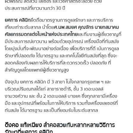
ผิวพรรณ สัดส่วน เลเซอร์ และเวชศาสตร์ชะลอวัย ด้วย
ประสบการณ์ที่ยาวนานกว่า 30 ปี
ยศการ คลินิก
ยึดถือมาตรฐานการดูแลรักษา และการบริการ
เทียบเท่าระดับสากล นำโดย
ศ.นพ.สมยศ คุณจักร นายกสมาคม
ศัลยกรรมตกแต่งใบหน้าแห่งประเทศไทย
และทีมงานผู้เชี่ยวชาญที่
มีประสบการณ์ยาวนาน พร้อมด้วยอุปกรณ์ เครื่องมือที่ทันสมัย
โดยมุ่งมั่นที่จะพัฒนาอย่างต่อเนื่อง เพื่อบริการที่ดี เน้นการดูแล
รักษาที่ปลอดภัย ได้มาตรฐาน และเทคโนโลยีทันสมัยที่สุด ซึ่งจะ
สอดคล้องกับผลการให้บริการที่สะดวกรวดเร็ว ปลอดภัย ที่
สำคัญดูแลโดยแพทย์ผู้เชี่ยวชาญสูง
ปัจจุบัน ยศการ คลินิก มี 3 สาขา ในใจกลางกรุงเทพ ฯ และ
บริเวณปริมณฑลได้แก่ สาขาราชดำริ, ชั้น 3 เดอะมอลล์
งามวงศ์วาน และ ชั้น 2 เดอะมอลล์ บางแค ซึ่งทุกสาขามีเครื่อง
มือ และอุปกรณ์ที่พร้อมในการให้บริการ รวมทั้งเครื่องเลเซอร์ที่
ทันสมัย ได้มาตรฐาน และเป็นที่ยอมรับในระดับสากล
ดึงคอ แก้เหนียง
ลำคอสวยกับหลากหลายวิธีการ
รักษาที่ยศการ คลินิก