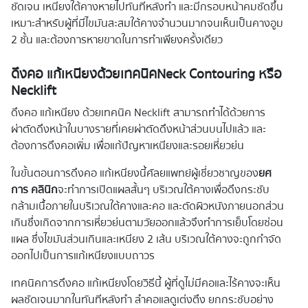
ชัดเจน เหนียงใต้คางหายไปทันทีหลังทำ และมีกรอบหน้าคมชัดขึ้น
เหมาะสำหรับผู้ที่มีไขมันสะสมใต้คางจำนวนมากจนเห็นเป็นคางอูม
2 ชั้น และต้องการหายขาดในการทำเพียงครั้งเดียว
ดึงคอ แก้เหนียงด้วยเทคนิค
Neck Contouring หรือ
Necklift
ดึงคอ แก้เหนียง ด้วยเทคนิค Necklift สามารถทำได้ด้วยการ
ผ่าตัดดึงหน้าในบางรายที่เคยผ่าตัดดึงหน้าส่วนบนไปแล้ว และ
ต้องการดึงคอเพิ่ม เพื่อแก้ปัญหาเหนียงและรอยเหี่ยวย่น
ในขั้นตอนการดึงคอ แก้เหนียงนี้ศัลยแพทย์ผู้เชี่ยวชาญของ
ยศ
การ คลินิก
จะทำการเปิดแผลสั้นๆ บริเวณใต้คางเพื่อดึงกระชับ
กล้ามเนื้อภายในบริเวณใต้คางและคอ และตัดผิวหนังภายนอกส่วน
เกินซึ่งเกิดจากการเหี่ยวย่นตามวัยออกแล้วจึงทำการเย็บโดยซ่อน
แผล ซึ่งไขมันส่วนเกินและเหนียง 2 เส้น บริเวณใต้คางจะถูกกำจัด
ออกไปเป็นการแก้เหนียงแบบถาวร
เทคนิคการดึงคอ แก้เหนียงโดยวิธีนี้ ผู้ที่ดูไม่มีคอและไร้คางจะเห็น
ผลชัดเจนมากในทันทีหลังทำ ลำคอแลดูเต่งตึง ยกกระชับอย่าง