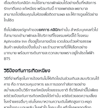
เชื่อมติดกับคลินิก คนไข้สามารถพักผ่อนได้อย่างเต็มที่หลังการ
รักษาดึงคอ แก้เหนียง พร้อมกันนี้ ทางแพทย์และพยาบาล
สามารถไปเยี่ยมคุณในห้องเพื่อติดตามผล และให้การดูแลได้อย่าง
ใกล้ชิด
ซึ่งไม่เพียงแต่ลูกค้าของ
ยศการ คลินิก
เท่านั้น สำหรับบุคคลทั่วไป
ก็สามารถเข้ามาพักและใช้บริการที่โรงแรมแห่งนี้ได้ โรงแรม
Aphrodite Inn ตั้งอยู่ใจกลางเมือง แวดล้อมด้วยห้างสรรพ
สินค้า แหล่งช้อปปิ้งชั้นนำ และร้านอาหารที่มีให้เลือกอย่าง
มากมาย พร้อมการเดินทางสะดวกสบายเพราะอยู่ใกล้รถไฟฟ้า
BTS
วิธีป้องกันการเกิดเหนียง
วิธีที่ง่ายที่สุดในการป้องกันไม่ให้เกิดไขมันส่วนเกินสะสมบริเวณใต้
คาง คือ การควบคุมอาหาร และการออกกำลังกายอย่าง
สม่ำเสมอ เป็นวิธีการแก้เหนียงโดยธรรมชาติ ซึ่งวิธีเหล่านี้ไม่เพียง
แต่ช่วยป้องกันการเกิดเหนียงได้เท่านั้น แต่ยังช่วยลดความเสี่ยง
โรคร้ายแรงอื่นๆ เช่น โรคเบาหวาน ความดันโลหิตสูง ภาวะหยุด
หายใจขณะนอนหลับ โรคหัวใจ โรคมะเร็ง หรือโรคหลอดเลือด