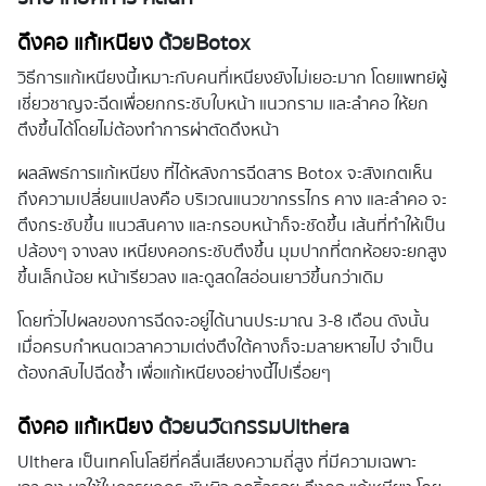
ดึงคอ แก้เหนียง
ด้วย
Botox
วิธีการแก้เหนียงนี้เหมาะกับคนที่เหนียงยังไม่เยอะมาก โดยแพทย์ผู้
เชี่ยวชาญจะฉีดเพื่อยกกระชับใบหน้า แนวกราม และลำคอ ให้ยก
ตึงขึ้นได้โดยไม่ต้องทำการผ่าตัดดึงหน้า
ผลลัพธ์การแก้เหนียง ที่ได้หลังการฉีดสาร Botox จะสังเกตเห็น
ถึงความเปลี่ยนแปลงคือ บริเวณแนวขากรรไกร คาง และลำคอ จะ
ตึงกระชับขึ้น แนวสันคาง และกรอบหน้าก็จะชัดขึ้น เส้นที่ทำให้เป็น
ปล้องๆ จางลง เหนียงคอกระชับตึงขึ้น มุมปากที่ตกห้อยจะยกสูง
ขึ้นเล็กน้อย หน้าเรียวลง และดูสดใสอ่อนเยาว์ขึ้นกว่าเดิม
โดยทั่วไปผลของการฉีดจะอยู่ได้นานประมาณ 3-8 เดือน ดังนั้น
เมื่อครบกำหนดเวลาความเต่งตึงใต้คางก็จะมลายหายไป จำเป็น
ต้องกลับไปฉีดซ้ำ เพื่อแก้เหนียงอย่างนี้ไปเรื่อยๆ
ดึงคอ แก้เหนียง
ด้วยนวัตกรรม
Ulthera
Ulthera เป็นเทคโนโลยีที่คลื่นเสียงความถี่สูง ที่มีความเฉพาะ