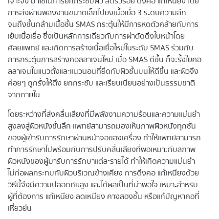
เจาะจง มาใช้ในการยกกระชับผิว ลดริ้วรอย ดึงคอ แก้เหนียง โดย
การส่งผ่านพลังงานขนาดเล็กไปยังเนื้อเยื่อ 3 ระดับความลึก
จนถึงชั้นกล้ามเนื้อชั้น SMAS กระตุ้นให้มีการหดตัวคล้ายกับการ
เย็บเนื้อเยื่อ ซึ่งเป็นหลักการเดียวกับการผ่าตัดดึงใบหน้าโดย
ศัลยแพทย์ และเกิดการสร้างเนื้อเยื่อใหม่ในระดับ SMAS ร่วมกับ
การกระตุ้นการสร้างคอลลาเจนใหม่ เมื่อ SMAS ดีขึ้น ก็จะรั้งใยคอ
ลลาเจนในแนวตั้งและแนวนอนที่ยึดกับผิวชั้นบนให้ดีขึ้น และผิวจึง
ค่อยๆ ถูกรั้งให้ตึง ยกกระชับ และเรียบเนียนอย่างเป็นธรรมชาติ
จากภายใน
โดยระหว่างที่ส่งคลื่นเสียงที่มีพลังงานความร้อนและความแม่นยำ
สูงลงสู่ผิวหนังชั้นลึก แพทย์สามารถมองเห็นภาพผิวหนังทุกชั้น
ของผู้เข้ารับการรักษาผ่านหน้าจอของเครื่อง ทำให้แพทย์สามารถ
ทำการรักษาไปพร้อมกับการปรับคลื่นเสียงที่พอเหมาะกับสภาพ
ผิวหนังของผู้มารับการรักษาแต่ละรายได้ ทำให้เกิดความแม่นยำ
ไม่ก่อผลกระทบกับผิวบริเวณข้างเคียง การดึงคอ แก้เหนียงด้วย
วิธีนี้จึงมีความปลอดภัยสูง และได้ผลเป็นที่น่าพอใจ เหมาะสำหรับ
ผู้ที่ต้องการ แก้เหนียง ลดเหนียง คางสองชั้น หรือแก้ปัญหาคอที่
เหี่ยวย่น