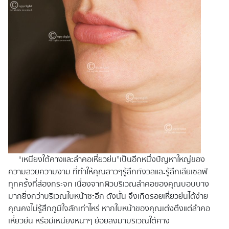
“เหนียงใต้คางและลำคอเหี่ยวย่น”เป็นอีกหนึ่งปัญหาใหญ่ของ
ความสวยความงาม ที่ทำให้คุณสาวๆรู้สึกกังวลและรู้สึกเสียเซลฟ์
ทุกครั้งที่ส่องกระจก เนื่องจากผิวบริเวณลำคอของคุณบอบบาง
มากยิ่งกว่าบริเวณใบหน้าซะอีก ดังนั้น จึงเกิดรอยเหี่ยวย่นได้ง่าย
คุณคงไม่รู้สึกภูมิใจสักเท่าไหร่ หากใบหน้าของคุณเต่งตึงแต่ลำคอ
เหี่ยวย่น หรือมีเหนียงหนาๆ ย้อยลงมาบริเวณใต้คาง