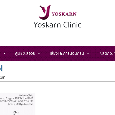
Yoskarn Clinic
ม
ศูนย์ชะลอวัย
เสียงและการนอนกรน
ผลิตภัณท
N
หนัก