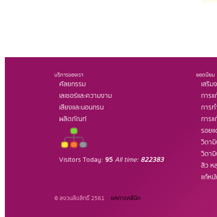
บริการของเรา
ยอดนิยม
ศัลยกรรม
เสริมจ
เลเซอร์และความงาม
การแก
เสียงและนอนกรน
การทำ
ผลิตภัณท์
การแก
รอยแ
วิตาม
วิตาม
Visitors Today:
95
All time:
822383
สิว หล
แก้หน
© สงวนลิขสิทธิ์ 2561
ยศการคลินิก