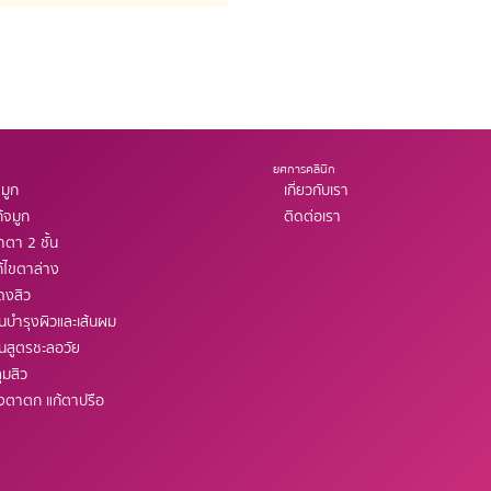
ยศการคลินิก
มูก
เกี่ยวกับเรา
้จมูก
ติดต่อเรา
ตา 2 ชั้น
้ไขตาล่าง
ดงสิว
ินบำรุงผิวและเส้นผม
ินสูตรชะลอวัย
ุมสิว
ังตาตก แก้ตาปรือ